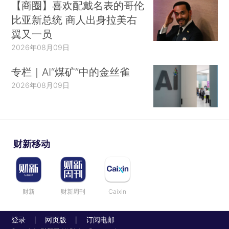
【商圈】喜欢配戴名表的哥伦
比亚新总统 商人出身拉美右
翼又一员
2026年08月09日
专栏｜AI“煤矿”中的金丝雀
2026年08月09日
财新移动
财新
财新周刊
Caixin
登录
网页版
订阅电邮
|
|