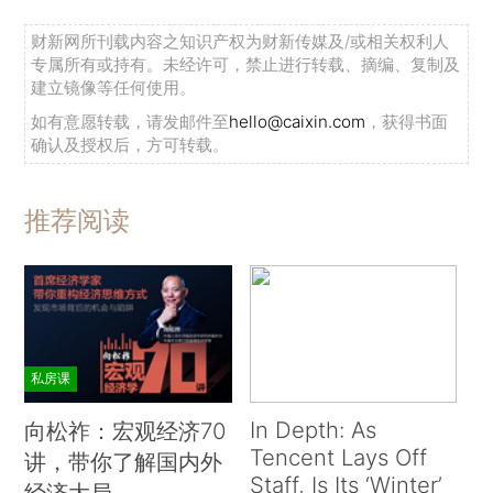
财新网所刊载内容之知识产权为财新传媒及/或相关权利人
专属所有或持有。未经许可，禁止进行转载、摘编、复制及
建立镜像等任何使用。
如有意愿转载，请发邮件至
hello@caixin.com
，获得书面
确认及授权后，方可转载。
推荐阅读
私房课
In Depth: As
向松祚：宏观经济70
Tencent Lays Off
讲，带你了解国内外
Staff, Is Its ‘Winter’
经济大局