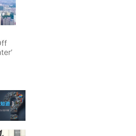
ff
nter’