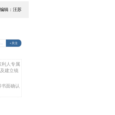
编辑：汪苏
#禁毒日：新型毒品层出不穷禁毒任重道远
+关注
权利人专属
及建立镜
得书面确认