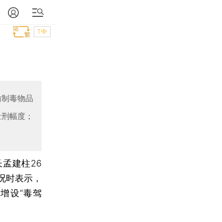
T中
输制毒物品
量刑幅度；
孟建柱26
况时表示，
增设“毒驾