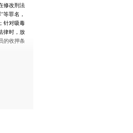
在修改刑法
”等罪名，
；针对吸毒
法律时，放
员的收押条