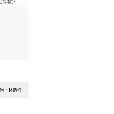
抢险救灾工
辑：林韵诗