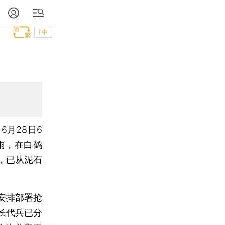
T中
6月28日6
雨，在白鹤
，已从泥石
安排部署抢
长代兵已分