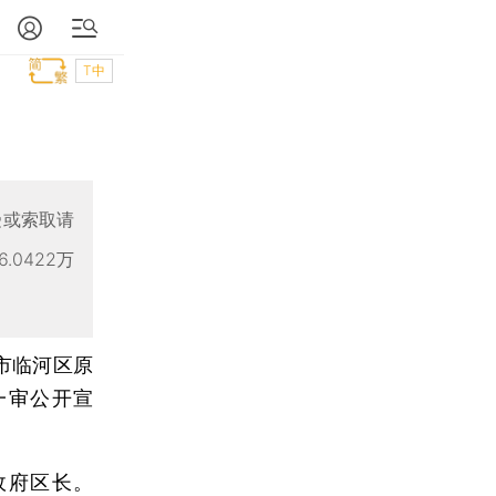
T中
受或索取请
0422万
市临河区原
一审公开宣
。
府区长。