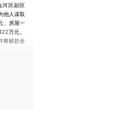
临河区副区
为他人谋取
元、房屋一
422万元。
并将赃款全