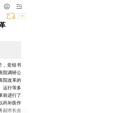
T中
革
竺，党组书
医院调研公
医院改革的
、运行等多
革前进行了
以药补医作
务副市长吉