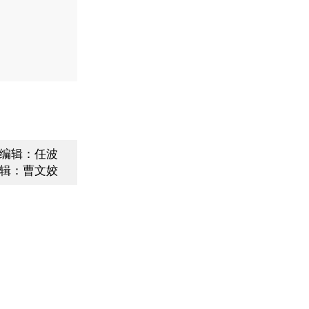
编辑：任波
辑：曹文姣