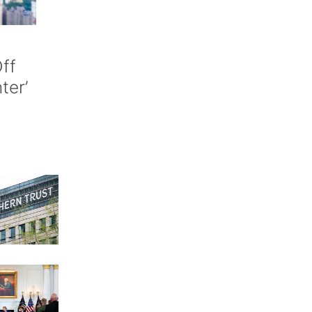
ff
nter’