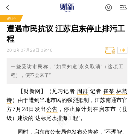
政经
遭遇市民抗议 江苏启东停止排污工
程
2012年07月29日 09:40
T中
一些受访市民称，“如果知道‘永久取消’（这项工
程），便不会来了”
【财新网】（见习记者
周群
记者
崔筝
林韵
诗
）
由于遭到当地市民的强烈抵制，江苏南通市官
方7月28日发出
公告
，停止原计划在启东市（县
级）建设的“达标尾水排海工程”。
同时，启东市公安局也发布
公告
称，“不理智、