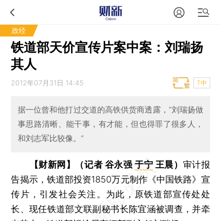
政经
铁道部天价宣传片案中案：刘瑞扬
其人
2012年07月31日 14:45
T中
据一位曾和他打过交道的高铁供货商透露，“刘瑞扬做
事思路清晰、能干事，有才能，但也得罪了很多人，
和刘志军比较像。”
【财新网】（记者 谷永强
于宁
王晨）
审计报
告揭示，铁道部投资1850万元制作《中国铁路》宣
传片，引发社会关注。为此，原铁道部宣传处处
长、现任铁道部文联副秘书长陈宜涵被调查，并牵