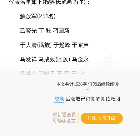
代表名单如下(按姓氏笔画为序)：
解放军(251名)
乙晓光 丁 毅 刁国新
于大清(满族) 于起峰 于家声
马发祥 马成效(回族) 马金永
马学义 马晓天 王 平 王 宁
本文共计1536字 订阅后继续阅读
登录
后获取已订阅的阅读权限
财新通会员
订阅/会员升级
可畅读全文