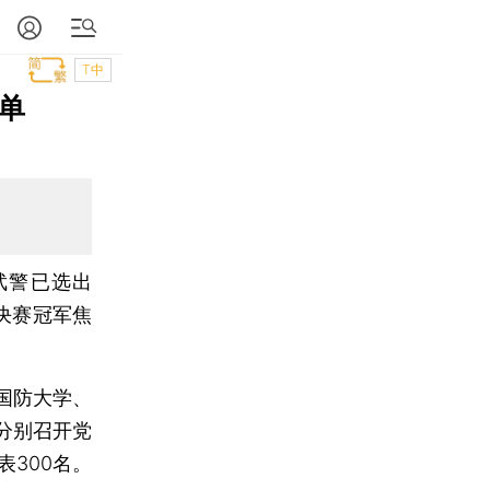
T中
单
武警已选出
决赛冠军焦
国防大学、
分别召开党
300名。