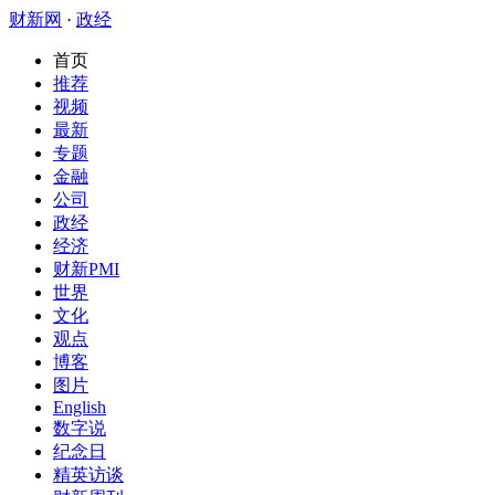
财新网
·
政经
首页
推荐
视频
最新
专题
金融
公司
政经
经济
财新PMI
世界
文化
观点
博客
图片
English
数字说
纪念日
精英访谈