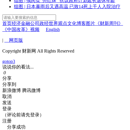
组图 | 俄民众“亮红牌” 抗议政府计划延长退休年龄
组图 | 日本暴雨后又遇高温 已致14死上千人入院治疗
首页
经济
金融
公司
政经
世界
观点
文化
博客
图片
《财新周刊》
《中国改革》
视频
English
|
网页版
Copyright 财新网 All Rights Reserved
gotop3
说说你的看法...
0
分享
分享到
新浪微博
腾讯微博
取消
发送
登录
（评论前请先登录）
注册
分享成功