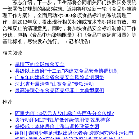
苏志介绍，下一步，卫生部将会同相关部门按照国务院统
一部署做好规划的组织实施。近期将印发新一轮《食品标准清
理工作方案》，全面启动对5000余项食品标准的系统清理工
作，到2013年底，提出现行相关标准或技术指标继续有效、整
合和废止的清理意见。同时，将加快食品安全标准制修订工作
步伐，包括《食品中污染物限量》和《食品中致病菌限量》等
基础标准，尽快发布施行。 （记者胡浩）
相关阅读
旱情下的全球粮食安全
县级以上政府“十二五”内建立食品安全协调机制
广东年内建成全省食品安全风险监测网络
河北省开展清查“山寨食品”专项活动
最高法院公布食品药品犯罪十大典型案例
推荐
阿里为何150亿元入股电梯广告巨头分众传媒?
央行动用MLF“救助”低评级信用债 效果待察
盛松成：本轮房价上涨与调控政策之困
组图 | 泰国少年足球队出席记者会 透露洞穴内生活细节