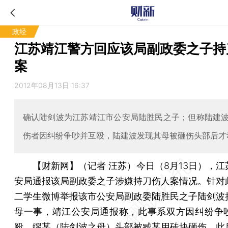
政经
江苏靖江警方回应该局副政委之子持
案
2012年08月13日 16:37
确认陆剑波为江苏靖江市公安局陆胜民之子；但称陆建
伤者因纠纷争吵并互殴，陆建波发现其母被砸伤头部后才
【财新网】（记者 汪苏）
今日（8月13日），
安局通报该局副政委之子涉嫌持刀伤人案情况。针对
二学生微博举报该市公安局副政委陆胜民之子陆剑波
母一事，靖江公安局通报称，此事系双方因纠纷争
殴，缪某（陆剑波之母）头部被臧某用砖块砸伤。此