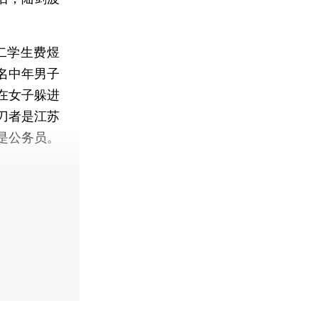
二学生费煜
名中年男子
在女子躲进
刀者是江苏
是公务员。