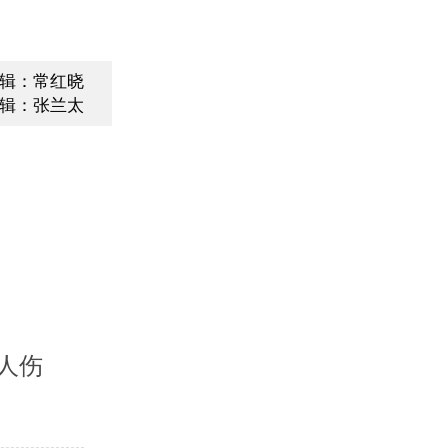
辑：常红晓
辑：张兰太
人伤