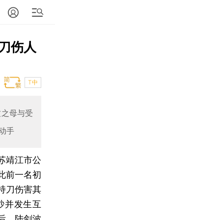
刀伤人
T中
波之母与受
动手
江苏靖江市公
此前一名初
持刀伤害其
吵并发生互
后，陆剑波