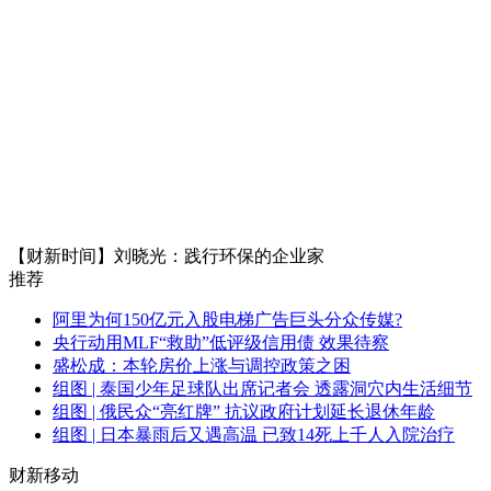
【财新时间】刘晓光：践行环保的企业家
推荐
阿里为何150亿元入股电梯广告巨头分众传媒?
央行动用MLF“救助”低评级信用债 效果待察
盛松成：本轮房价上涨与调控政策之困
组图 | 泰国少年足球队出席记者会 透露洞穴内生活细节
组图 | 俄民众“亮红牌” 抗议政府计划延长退休年龄
组图 | 日本暴雨后又遇高温 已致14死上千人入院治疗
财新移动