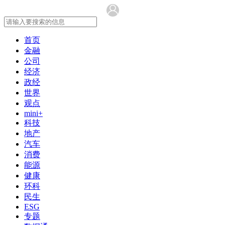
首页
金融
公司
经济
政经
世界
观点
mini+
科技
地产
汽车
消费
能源
健康
环科
民生
ESG
专题