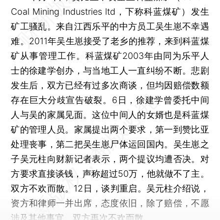
Coal Mining Industries ltd，下称科蓝煤矿）发生
矿工骚乱。来自江西乐平的中方员工吴生崽不幸遇
难。2011年吴生崽接受了老乡的推荐，来到科蓝煤
矿从事管理工作。科蓝煤矿2003年由同为乐平人
士的徐建学创办，与当地工人一直纠纷不断。悲剧
发生后，双方已经有过多次商谈，但均因赔偿数额
存在巨大分歧宣告破裂。6日，徐建学曾委托中间
人与吴的家属见面。这位中间人的女婿也是科蓝煤
矿的管理人员。家属提出两个要求，第一到赞比亚
处理丧事，第二把吴生崽尸体运回国内。吴生崽之
子吴元柱向财新记者表示，两个提议均遭否决。对
方要求直接谈钱，声称超过50万，他就做不了主。
双方不欢而散。12日，谈判重启。吴元柱介绍说，
资方和律师一并出席，态度依旧，除了赔偿，不愿
涉及其他事宜。双方再次不欢而散。