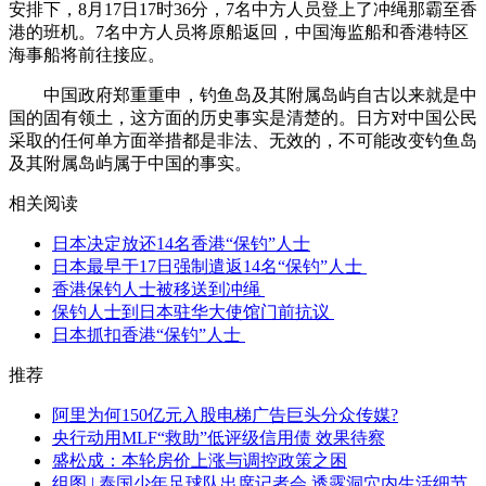
安排下，8月17日17时36分，7名中方人员登上了冲绳那霸至香
港的班机。7名中方人员将原船返回，中国海监船和香港特区
海事船将前往接应。
中国政府郑重重申，钓鱼岛及其附属岛屿自古以来就是中
国的固有领土，这方面的历史事实是清楚的。日方对中国公民
采取的任何单方面举措都是非法、无效的，不可能改变钓鱼岛
及其附属岛屿属于中国的事实。
相关阅读
日本决定放还14名香港“保钓”人士
日本最早于17日强制遣返14名“保钓”人士
香港保钓人士被移送到冲绳
保钓人士到日本驻华大使馆门前抗议
日本抓扣香港“保钓”人士
推荐
阿里为何150亿元入股电梯广告巨头分众传媒?
央行动用MLF“救助”低评级信用债 效果待察
盛松成：本轮房价上涨与调控政策之困
组图 | 泰国少年足球队出席记者会 透露洞穴内生活细节