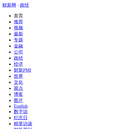
财新网
·
政经
首页
推荐
视频
最新
专题
金融
公司
政经
经济
财新PMI
世界
文化
观点
博客
图片
English
数字说
纪念日
精英访谈