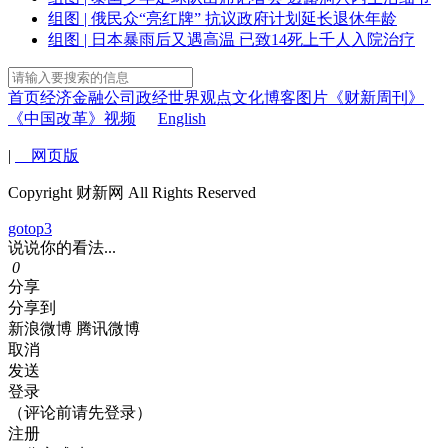
组图 | 俄民众“亮红牌” 抗议政府计划延长退休年龄
组图 | 日本暴雨后又遇高温 已致14死上千人入院治疗
首页
经济
金融
公司
政经
世界
观点
文化
博客
图片
《财新周刊》
《中国改革》
视频
English
|
网页版
Copyright 财新网 All Rights Reserved
gotop3
说说你的看法...
0
分享
分享到
新浪微博
腾讯微博
取消
发送
登录
（评论前请先登录）
注册