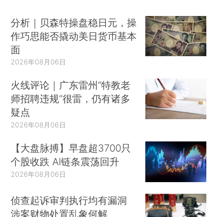
分析｜贝森特操盘稳日元，操
作巧思能否撬动美日货币基本
面
2026年08月06日
火线评论｜广东雷州“特教老
师招聘违规”很雷，仍有诸多
疑点
2026年08月06日
【大盘脉搏】早盘超3700只
个股收跌 AI链条震荡回升
2026年08月06日
侦查起诉审判执行均有漏洞
涉案财物处置乱象何解