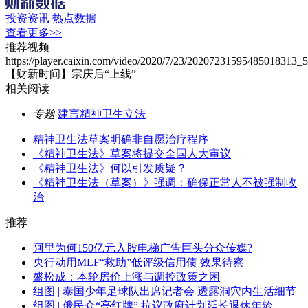
投资资讯
热点数据
查看更多>>
推荐视频
https://player.caixin.com/video/2020/7/23/20207231595485018313
【财新时间】宗庆后“上线”
相关阅读
专题
建言精神卫生立法
精神卫生法草案明确非自愿治疗程序
《精神卫生法》草案将提交全国人大审议
《精神卫生法》何以引发质疑？
《精神卫生法（草案）》强调：确保正常人不被强制收
治
推荐
阿里为何150亿元入股电梯广告巨头分众传媒?
央行动用MLF“救助”低评级信用债 效果待察
盛松成：本轮房价上涨与调控政策之困
组图 | 泰国少年足球队出席记者会 透露洞穴内生活细节
组图 | 俄民众“亮红牌” 抗议政府计划延长退休年龄