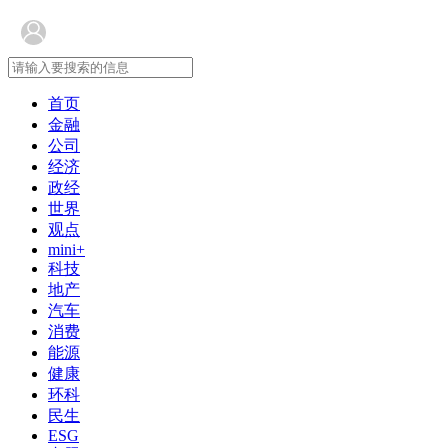
首页
金融
公司
经济
政经
世界
观点
mini+
科技
地产
汽车
消费
能源
健康
环科
民生
ESG