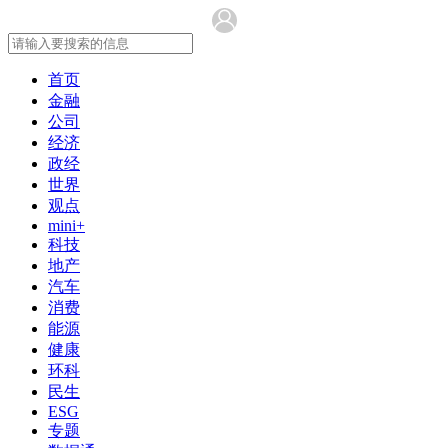
首页
金融
公司
经济
政经
世界
观点
mini+
科技
地产
汽车
消费
能源
健康
环科
民生
ESG
专题