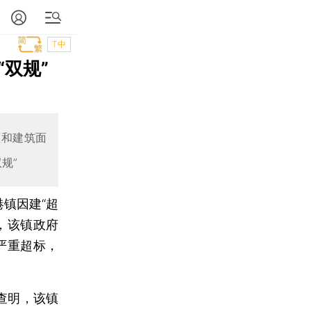
T中
双规”
额和建筑面
规”
镇因建“超
，该镇政府
严重超标，
查明，该镇