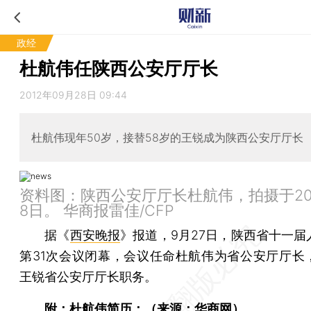
政经
杜航伟任陕西公安厅厅长
2012年09月28日 09:44
杜航伟现年50岁，接替58岁的王锐成为陕西公安厅厅长
资料图：陕西公安厅厅长杜航伟，拍摄于201
8日。 华商报雷佳/CFP
据《
西安晚报
》报道，9月27日，陕西省十一届
第31次会议闭幕，会议任命杜航伟为省公安厅厅长
王锐省公安厅厅长职务。
附：杜航伟简历：（来源：
华商网
）