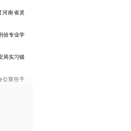
贯河南省灵
刑侦专业学
安局实习锻
办公室任干