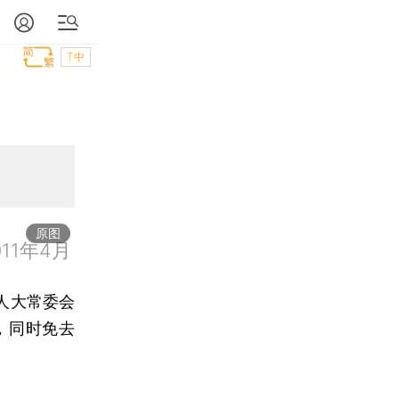
T中
原图
1年4月
人大常委会
，同时免去