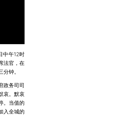
中午12时
席法官，在
三分钟。
府政务司司
默哀。默哀
停。当值的
加入全城的