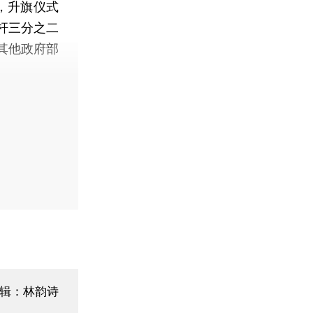
，升旗仪式
杆三分之二
其他政府部
辑：林韵诗