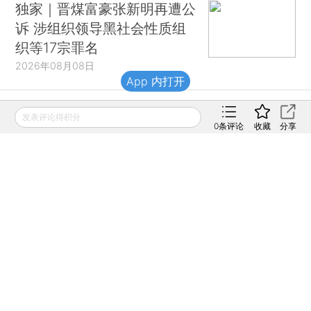
独家｜晋煤富豪张新明再遭公
诉 涉组织领导黑社会性质组
织等17宗罪名
2026年08月08日
App 内打开
发表评论得积分
财新移动
0
条评论
收藏
分享
财新
财新周刊
Caixin
登录
网页版
订阅电邮
|
|
Copyright 财新网 All Rights Reserved