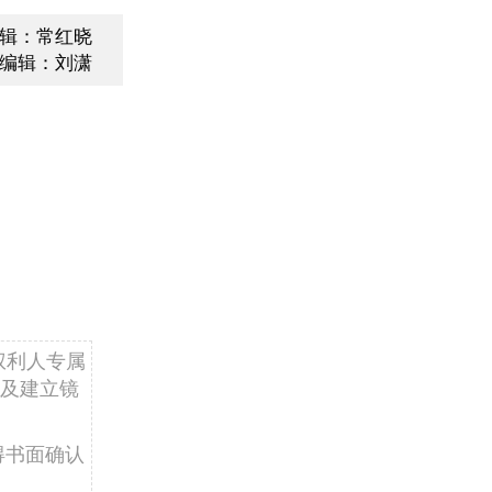
辑：常红晓
编辑：刘潇
权利人专属
及建立镜
得书面确认