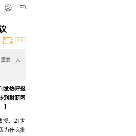
议
T中
更重要；人
刊发热评报
步到财新网
。】
授、21世
我为什么批