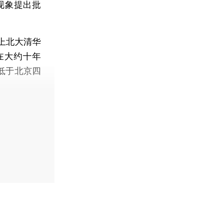
现象提出批
上北大清华
在大约十年
低于北京四