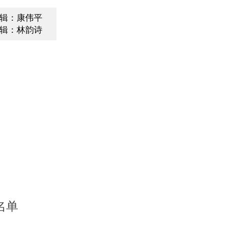
辑：康伟平
辑：林韵诗
名单