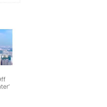
ff
nter’