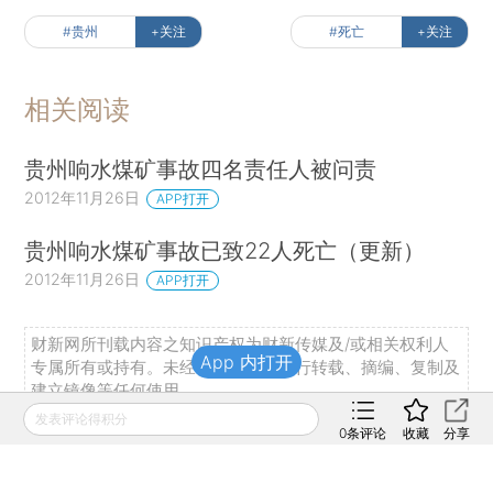
#贵州
+关注
#死亡
+关注
相关阅读
贵州响水煤矿事故四名责任人被问责
2012年11月26日
APP打开
贵州响水煤矿事故已致22人死亡（更新）
2012年11月26日
APP打开
财新网所刊载内容之知识产权为财新传媒及/或相关权利人
App 内打开
专属所有或持有。未经许可，禁止进行转载、摘编、复制及
建立镜像等任何使用。
发表评论得积分
如有意愿转载，请发邮件至
hello@caixin.com
，获得书面
0
条评论
收藏
分享
确认及授权后，方可转载。