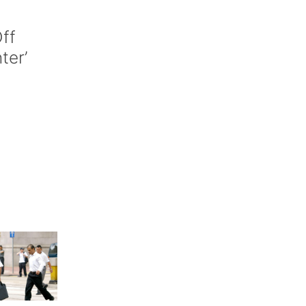
ff
nter’