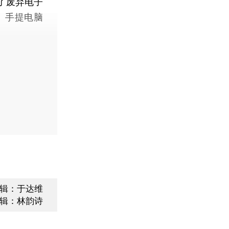
了废弃电子
、手提电脑
辑：于达维
辑：林韵诗