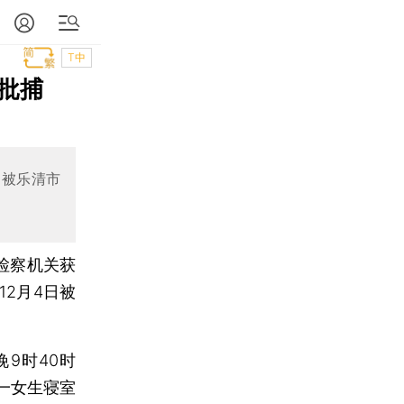
T中
批捕
日被乐清市
检察机关获
2月4日被
9时40时
一女生寝室