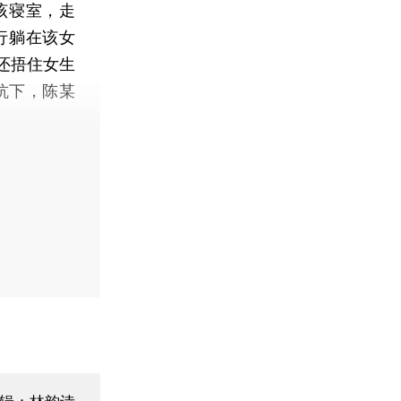
该寝室，走
行躺在该女
还捂住女生
抗下，陈某