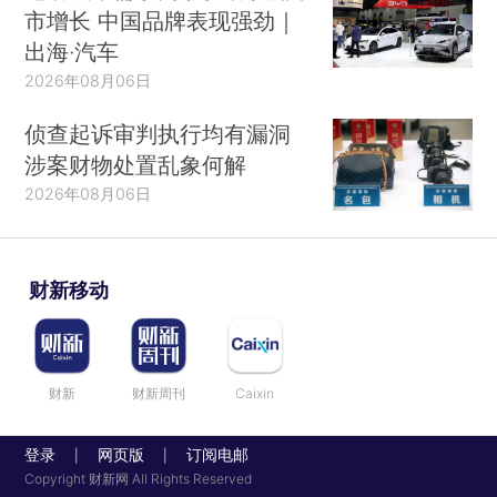
市增长 中国品牌表现强劲｜
出海·汽车
2026年08月06日
侦查起诉审判执行均有漏洞
涉案财物处置乱象何解
2026年08月06日
财新移动
财新
财新周刊
Caixin
登录
网页版
订阅电邮
|
|
Copyright 财新网 All Rights Reserved