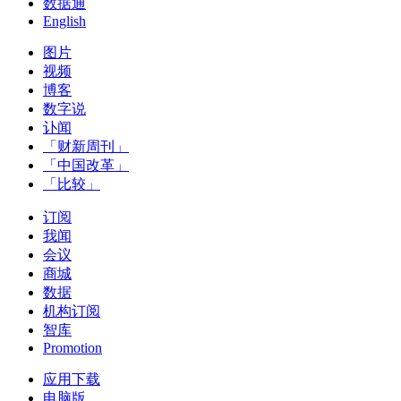
数据通
English
图片
视频
博客
数字说
讣闻
「财新周刊」
「中国改革」
「比较」
订阅
我闻
会议
商城
数据
机构订阅
智库
Promotion
应用下载
电脑版