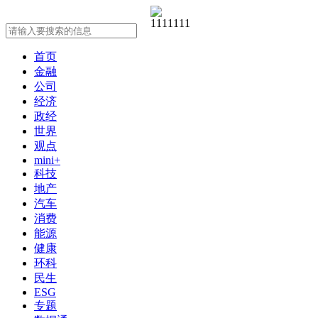
首页
金融
公司
经济
政经
世界
观点
mini+
科技
地产
汽车
消费
能源
健康
环科
民生
ESG
专题