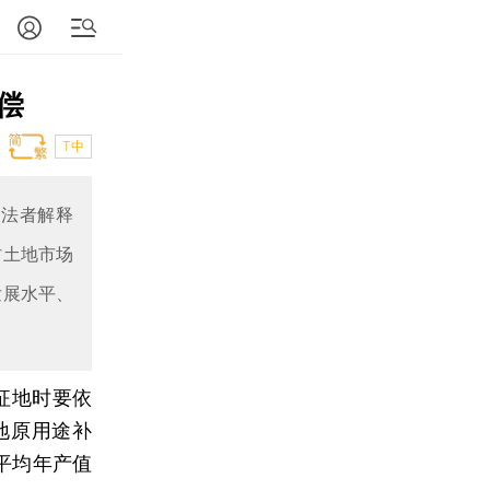
偿
T中
立法者解释
村土地市场
发展水平、
征地时要依
地原用途补
平均年产值