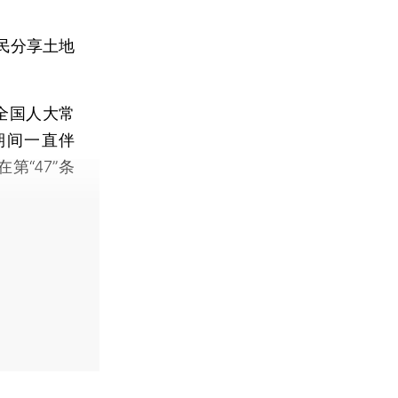
民分享土地
全国人大常
期间一直伴
第“47”条