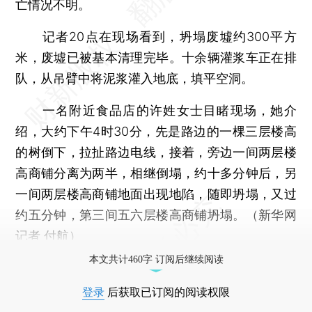
亡情况不明。
记者20点在现场看到，坍塌废墟约300平方
米，废墟已被基本清理完毕。十余辆灌浆车正在排
队，从吊臂中将泥浆灌入地底，填平空洞。
一名附近食品店的许姓女士目睹现场，她介
绍，大约下午4时30分，先是路边的一棵三层楼高
的树倒下，拉扯路边电线，接着，旁边一间两层楼
高商铺分离为两半，相继倒塌，约十多分钟后，另
一间两层楼高商铺地面出现地陷，随即坍塌，又过
约五分钟，第三间五六层楼高商铺坍塌。（新华网
记者 付航）
本文共计460字 订阅后继续阅读
登录
后获取已订阅的阅读权限