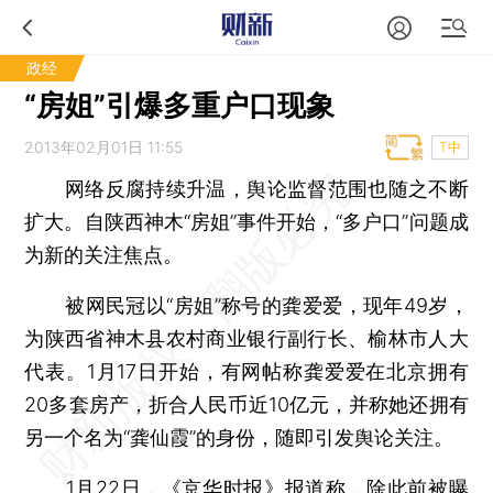
政经
“房姐”引爆多重户口现象
2013年02月01日 11:55
T中
网络反腐持续升温，舆论监督范围也随之不断
扩大。自陕西神木“房姐”事件开始，“多户口”问题成
为新的关注焦点。
被网民冠以“房姐”称号的龚爱爱，现年49岁，
为陕西省神木县农村商业银行副行长、榆林市人大
代表。1月17日开始，有网帖称龚爱爱在北京拥有
20多套房产，折合人民币近10亿元，并称她还拥有
另一个名为“龚仙霞”的身份，随即引发舆论关注。
1月22日，《京华时报》报道称，除此前被曝