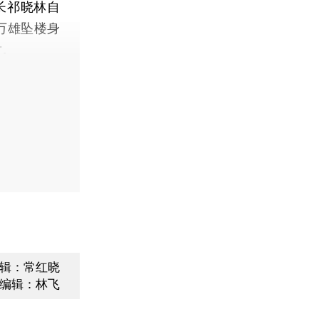
长祁晓林自
万雄坠楼身
亡。
辑：常红晓
编辑：林飞