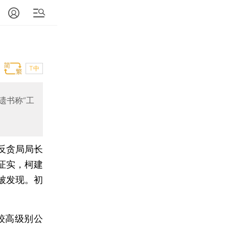
T中
遗书称“工
市反贪局局长
证实，柯建
被发现。初
较高级别公