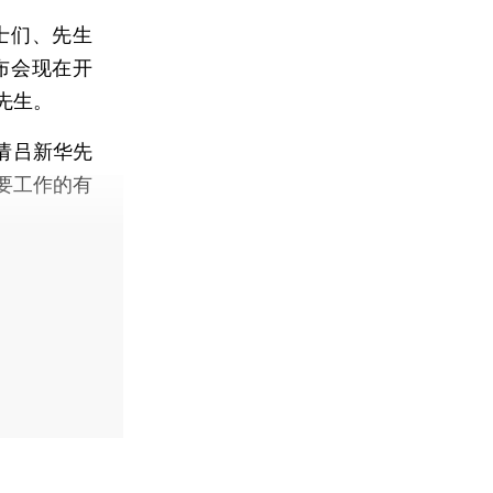
士们、先生
布会现在开
先生。
请吕新华先
要工作的有