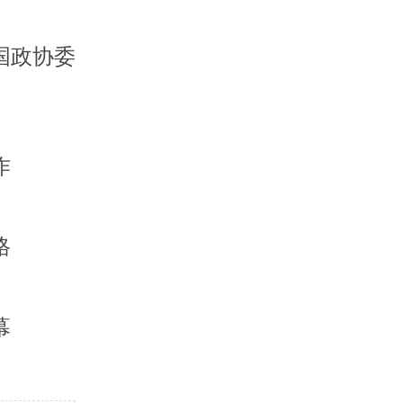
国政协委
作
格
幕