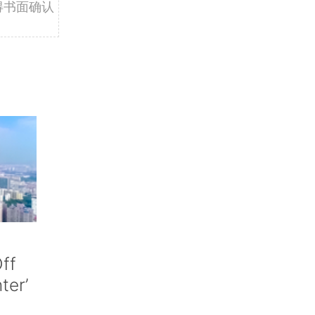
得书面确认
ff
nter’