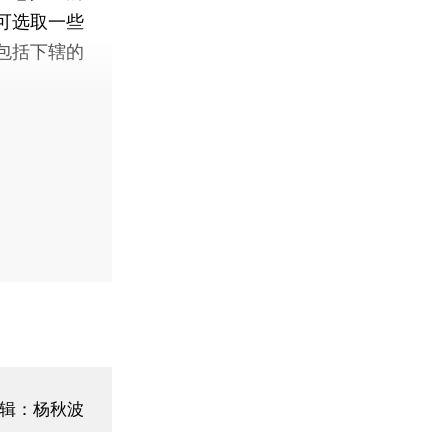
可选取一些
包括下辖的
辑：杨秋波