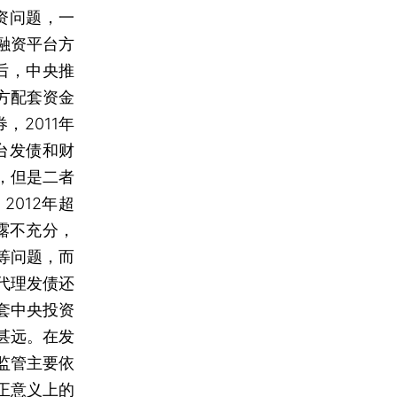
资问题，一
融资平台方
后，中央推
方配套资金
，2011年
台发债和财
，但是二者
012年超
露不充分，
等问题，而
代理发债还
套中央投资
甚远。在发
监管主要依
正意义上的