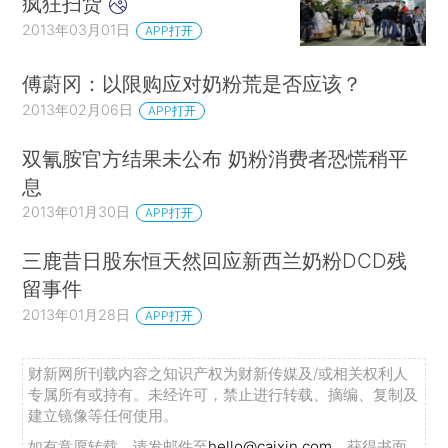
疯狂扫货
2013年03月01日
APP打开
傅蔚冈：以限购应对奶粉荒是否应该？
2013年02月06日
APP打开
双氰胺官方结果未公布 奶粉消费者恐慌稍平
息
2013年01月30日
APP打开
三鹿昔日股东恒天然回应新西兰奶粉DCD残
留事件
2013年01月28日
APP打开
财新网所刊载内容之知识产权为财新传媒及/或相关权利人
专属所有或持有。未经许可，禁止进行转载、摘编、复制及
建立镜像等任何使用。
如有意愿转载，请发邮件至
hello@caixin.com
，获得书面