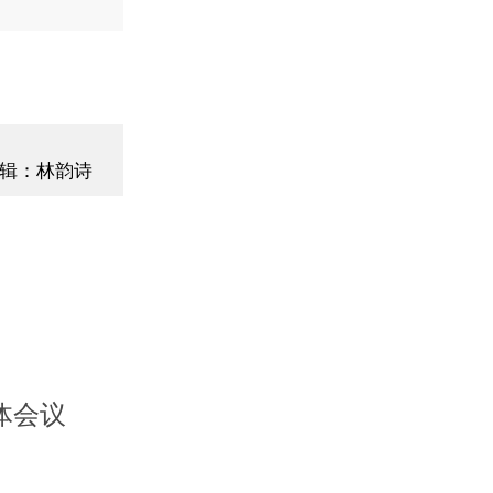
辑：林韵诗
体会议