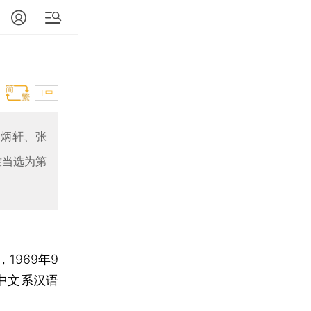
T中
吉炳轩、张
竺当选为第
969年9
中文系汉语