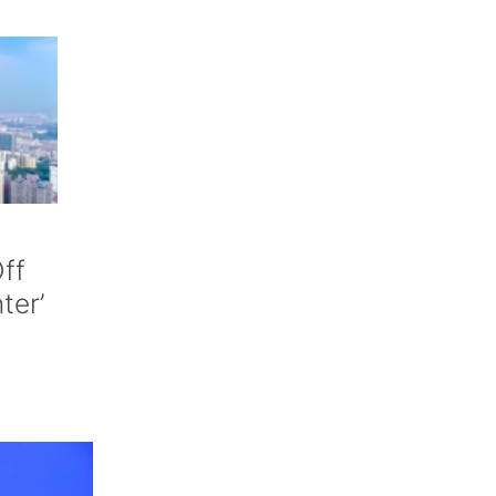
ff
nter’