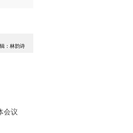
辑：林韵诗
体会议