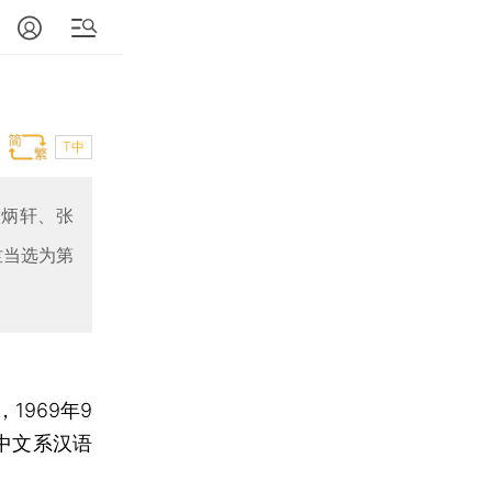
T中
吉炳轩、张
竺当选为第
969年9
中文系汉语