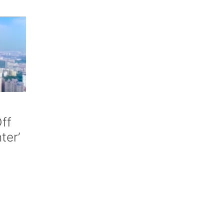
ff
nter’