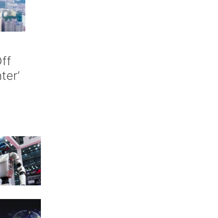
ff
nter’