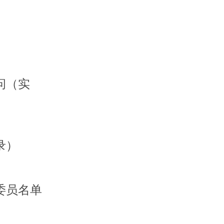
问（实
录）
委员名单