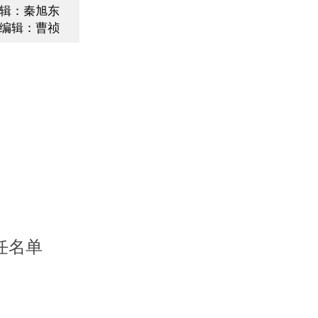
辑：秦旭东
编辑：曹祯
任名单