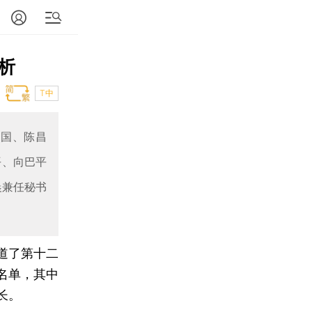
析
T中
建国、陈昌
平、向巴平
晨兼任秘书
报道了第十二
名单，其中
长。