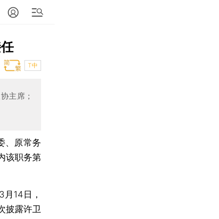
接任
T中
政协主席；
委、原常务
内该职务第
月14日，
次披露许卫