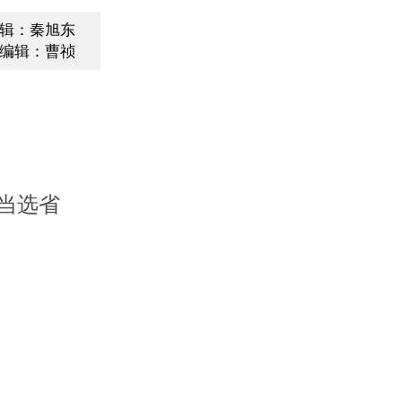
辑：秦旭东
编辑：曹祯
当选省