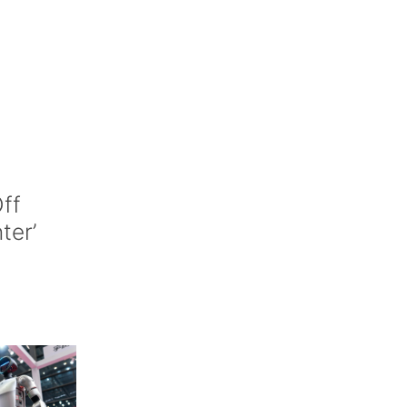
ff
nter’