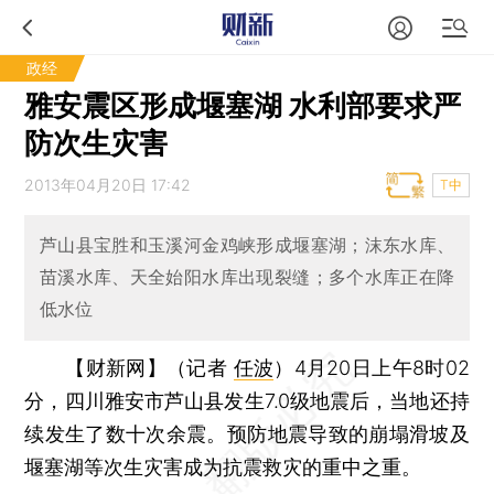
政经
雅安震区形成堰塞湖 水利部要求严
防次生灾害
2013年04月20日 17:42
T中
芦山县宝胜和玉溪河金鸡峡形成堰塞湖；沫东水库、
苗溪水库、天全始阳水库出现裂缝；多个水库正在降
低水位
【财新网】（记者
任波
）
4月20日上午8时02
分，四川雅安市芦山县发生7.0级地震后，当地还持
续发生了数十次余震。预防地震导致的崩塌滑坡及
堰塞湖等次生灾害成为抗震救灾的重中之重。