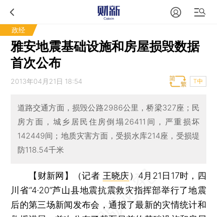
政经
雅安地震基础设施和房屋损毁数据
首次公布
2013年04月21日 18:54
T中
道路交通方面，损毁公路2986公里，桥梁327座；民
房方面，城乡居民住房倒塌26411间，严重损坏
142449间；地质灾害方面，受损水库214座，受损堤
防118.54千米
【财新网】（记者
王晓庆
）
4月21日17时，四
川省“4·20”芦山县地震抗震救灾指挥部举行了地震
后的第三场新闻发布会，通报了最新的灾情统计和