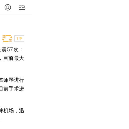
T中
震57次：
1次，目前最大
孩师琴进行
目前手术进
崃机场，迅
）