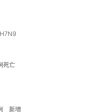
7N9
例死亡
例 新增