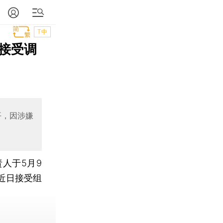
T中
接受调
平，因涉嫌
人于5月9
近日接受组