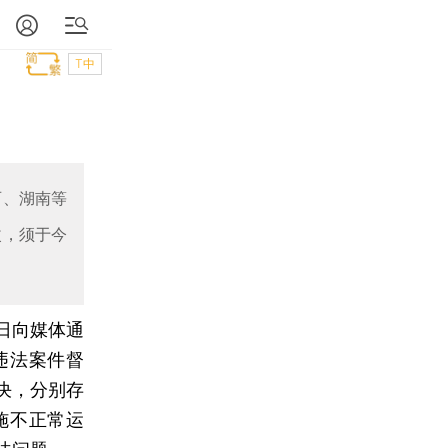
T中
西、湖南等
改，须于今
日向媒体通
违法案件督
决，分别存
施不正常运