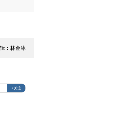
辑：林金冰
+关注