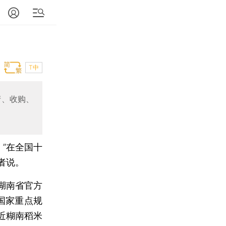
T中
产、收购、
。”在全国十
者说。
湖南省官方
国家重点规
近糊南稻米