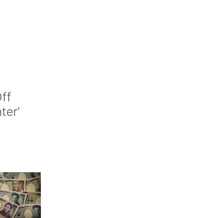
ff
nter’