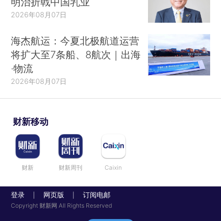
明治折戟中国乳业
2026年08月07日
海杰航运：今夏北极航道运营
将扩大至7条船、8航次｜出海
·物流
2026年08月07日
财新移动
财新
财新周刊
Caixin
登录
网页版
订阅电邮
|
|
Copyright 财新网 All Rights Reserved