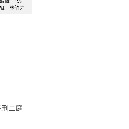
编辑：张进
辑：林韵诗
院刑二庭