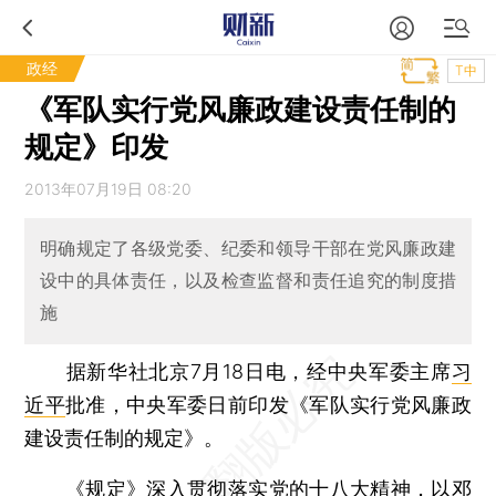
政经
T中
《军队实行党风廉政建设责任制的
规定》印发
2013年07月19日 08:20
明确规定了各级党委、纪委和领导干部在党风廉政建
设中的具体责任，以及检查监督和责任追究的制度措
施
据新华社北京7月18日电，经中央军委主席
习
近平
批准，中央军委日前印发《军队实行党风廉政
建设责任制的规定》。
《规定》深入贯彻落实党的十八大精神，以邓