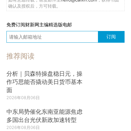
确认及授权后，方可转载。
免费订阅财新网主编精选版电邮
订阅
推荐阅读
分析｜贝森特操盘稳日元，操
作巧思能否撬动美日货币基本
面
2026年08月06日
中东局势催化东南亚能源焦虑
多国出台光伏新政加速转型
2026年08月06日